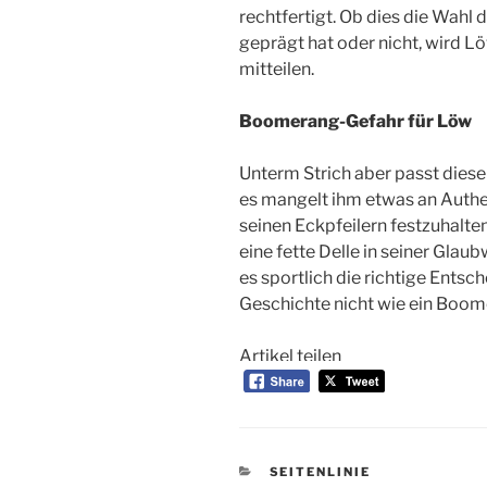
rechtfertigt. Ob dies die Wahl
geprägt hat oder nicht, wird Lö
mitteilen.
Boomerang-Gefahr für Löw
Unterm Strich aber passt dies
es mangelt ihm etwas an Authen
seinen Eckpfeilern festzuhalten
eine fette Delle in seiner Glau
es sportlich die richtige Entsc
Geschichte nicht wie ein Boome
Artikel teilen
KATEGORIEN
SEITENLINIE