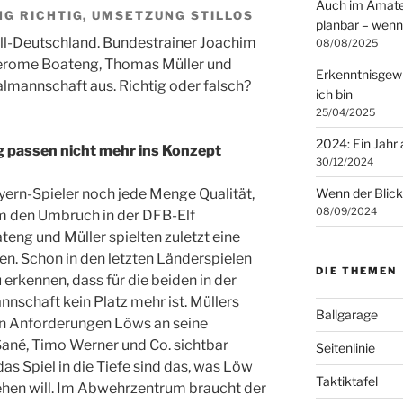
Auch im Amateur
G RICHTIG, UMSETZUNG STILLOS
planbar – wenn
ll-Deutschland. Bundestrainer Joachim
08/08/2025
Jerome Boateng, Thomas Müller und
Erkenntnisgewin
mannschaft aus. Richtig oder falsch?
ich bin
25/04/2025
2024: Ein Jahr
 passen nicht mehr ins Konzept
30/12/2024
ayern-Spieler noch jede Menge Qualität,
Wenn der Blick
08/09/2024
m den Umbruch in der DFB-Elf
eng und Müller spielten zuletzt eine
n. Schon in den letzten Länderspielen
DIE THEMEN
erkennen, dass für die beiden in der
nschaft kein Platz mehr ist. Müllers
Ballgarage
uen Anforderungen Löws an seine
Sané, Timo Werner und Co. sichtbar
Seitenlinie
das Spiel in die Tiefe sind das, was Löw
Taktiktafel
ehen will. Im Abwehrzentrum braucht der