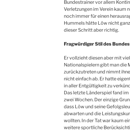
Bundestrainer vor allem Kontin
Verletzungen im Verein kaum n
noch immer für einen herausrag
Hummels hätte Löw nicht ganz a
dieser Schritt aber richtig.
Fragwürdiger Stil des Bundes
Er vollzieht diesen aber mit vi
Nationalspielern gibt man die
zurückzutreten und nimmt ihnen
nicht einfach ab. Er hatte eige
in aller Entgültigkeit zu verkü
Das letzte Länderspiel fand im
zwei Wochen. Der einzige Grund,
dass Löw und seine Gefolgsleut
abwarten und die Leistungsku
wollten. In der Tat war kaum ei
weitere sportliche Berücksich