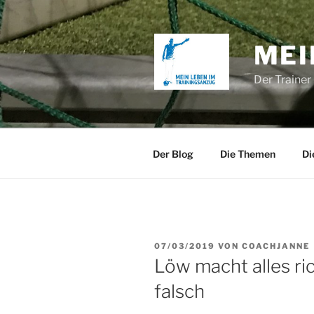
Zum
Inhalt
springen
MEI
Der Trainer
Der Blog
Die Themen
Di
VERÖFFENTLICHT
07/03/2019
VON
COACHJANNE
AM
Löw macht alles ric
falsch