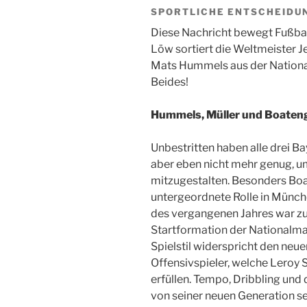
SPORTLICHE ENTSCHEIDUN
Diese Nachricht bewegt Fußba
Löw sortiert die Weltmeister 
Mats Hummels aus der National
Beides!
Hummels, Müller und Boateng
Unbestritten haben alle drei B
aber eben nicht mehr genug, u
mitzugestalten. Besonders Boat
untergeordnete Rolle in Münche
des vergangenen Jahres war zu 
Startformation der Nationalman
Spielstil widerspricht den ne
Offensivspieler, welche Leroy 
erfüllen. Tempo, Dribbling und 
von seiner neuen Generation s