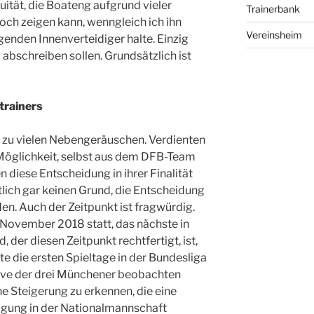
uität, die Boateng aufgrund vieler
Trainerbank
och zeigen kann, wenngleich ich ihn
Vereinsheim
enden Innenverteidiger halte. Einzig
bschreiben sollen. Grundsätzlich ist
trainers
el zu vielen Nebengeräuschen. Verdienten
 Möglichkeit, selbst aus dem DFB-Team
 diese Entscheidung in ihrer Finalität
ntlich gar keinen Grund, die Entscheidung
nden. Auch der Zeitpunkt ist fragwürdig.
 November 2018 statt, das nächste in
 der diesen Zeitpunkt rechtfertigt, ist,
e die ersten Spieltage in der Bundesliga
rve der drei Münchener beobachten
ne Steigerung zu erkennen, die eine
tigung in der Nationalmannschaft