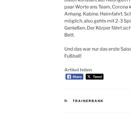
paar Worte ans Team, Corona k
Anhang. Kabine. Heimfahrt. Sch
möglich, also gehts mit 2-3 Sp
Genießen. Der Körper fährt sich 
Bett.
Und das war nur das erste Sais
Fußball!
Artikel teilen
KATEGORIEN
TRAINERBANK