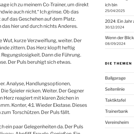
 sage ich zu meinem Co-Trainer, um direkt
ich bin
25/04/2025
dwie auch nicht.“ Ich grinse. Ob das
t auf das Geschehen auf dem Platz.
2024: Ein Jahr
h das hier und durch nichts Anderes.
30/12/2024
Wenn der Blick
e Wut, kurze Verzweiflung, weiter. Der
08/09/2024
ände zittern. Das Herz klopft heftig
. Regungslosigkeit. Dann die Führung.
ase. Der Puls beruhigt sich etwas.
DIE THEMEN
Ballgarage
eder. Analyse, Handlungsoptionen,
Seitenlinie
. Die Spieler nicken. Weiter. Der Gegner
 Herz reagiert mit klaren Zeichen in
Taktiktafel
m. Konter, 4:1. Wieder Ekstase. Dieses
Trainerbank
zum Torschützen. Der Puls fällt.
Vereinsheim
ch ein paar Gelegenheiten da. Der Puls
iveau. Abpfiff. Freude. Genießen. Ein