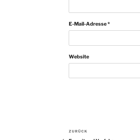
E-Mail-Adresse
*
Website
Beitragsnavigation
Vorheriger
ZURÜCK
Beitrag