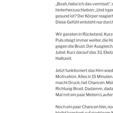
„Boah, habe ich das vermisst“,
hinterherzuschieben: „Und irgen
gesund ist? Der Körper reagier
Diese Gefühl entsteht nur durc
Wir geraten in Rückstand. Kurz
Puls steigt immer weiter, die H
gegen die Brust. Der Ausgleich
Jubel. Kurz darauf das 3:1. Ekst
Halbzeit.
Jetzt funktioniert das Hirn wi
Motivation. Alles in 15 Minuten
macht Druck, hat Chancen. Mein
Richtung Brust. Dadamm, dadam
Mal mit ein paar Metern Laufen 
Noch ein paar Chancen hier, no
bleibt konstant auf niedrigem N