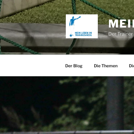
Zum
Inhalt
springen
MEI
Der Trainer
Der Blog
Die Themen
Di